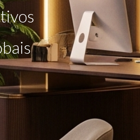
tivos
obais