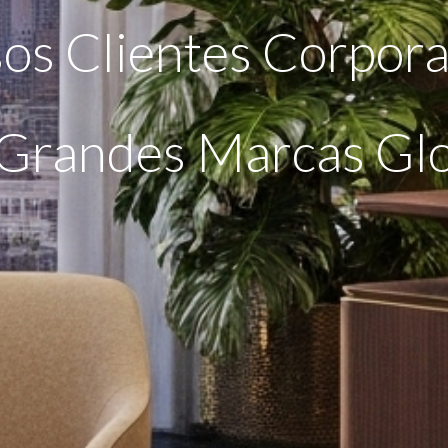
os Clientes Corpora
G
randes
M
arcas Gl