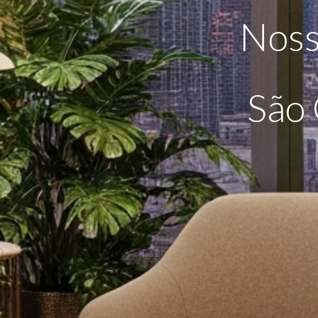
Noss
São