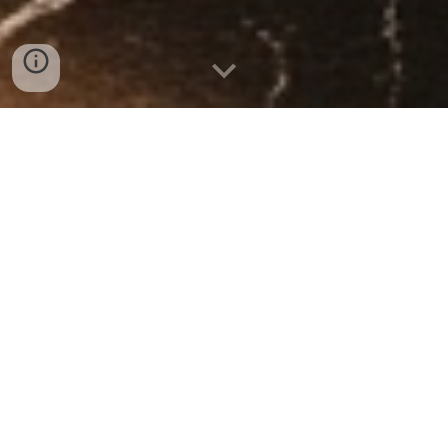
"Seja bem-vindo ao ecossistema
exclusivo de mentoria para a elite
da liderança, onde a experiência se
encontra com a estratégia para
decisões de impacto e crescimento
da sua carreira."